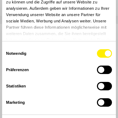
laut zu werden.
zu können und die Zugriffe auf unsere Website zu
analysieren. Außerdem geben wir Informationen zu Ihrer
Verwendung unserer Website an unsere Partner für
soziale Medien, Werbung und Analysen weiter. Unsere
Partner führen diese Informationen möglicherweise mit
weiteren Daten zusammen, die Sie ihnen bereitgestellt
haben oder die sie im Rahmen Ihrer Nutzung der Dienste
gesammelt haben.
Einwilligungsauswahl
Notwendig
Startseite
Präferenzen
Themen
Statistiken
Politik
Wirtschaft
Marketing
Gesellschaft