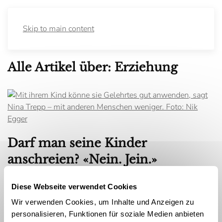
Skip to main content
Alle Artikel über: Erziehung
Darf man seine Kinder
anschreien? «Nein. Jein.»
Seit körperliche Gewalt nicht mehr Teil der üblichen
Diese Webseite verwendet Cookies
Erziehung sei, sei Liebesentzug der gravierendste Fehler in
der Kindererziehung, sagt Familienberaterin Nina Trepp.
Wir verwenden Cookies, um Inhalte und Anzeigen zu
Nicht mehr mit dem Kind zu reden, sei schlimmer, als mal
personalisieren, Funktionen für soziale Medien anbieten