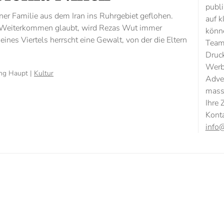
publi
ner Familie aus dem Iran ins Ruhrgebiet geflohen.
auf k
 Weiterkommen glaubt, wird Rezas Wut immer
könne
nes Viertels herrscht eine Gewalt, von der die Eltern
Team
Druc
Werb
ung Haupt |
Kultur
Adver
mass
Ihre 
Kont
info@