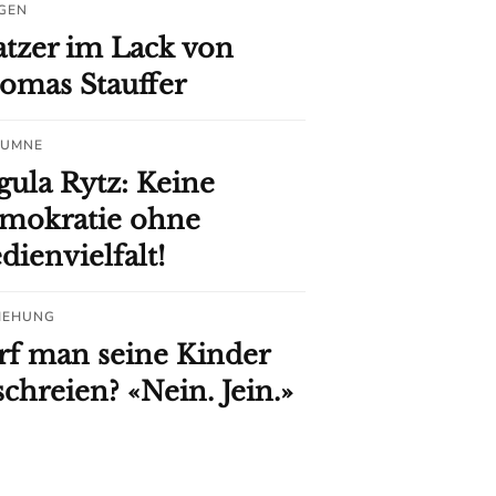
IGEN
atzer im Lack von
omas Stauffer
LUMNE
gula Rytz: Keine
mokratie ohne
ienvielfalt!
IEHUNG
rf man seine Kinder
chreien? «Nein. Jein.»