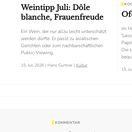
KO
Weintipp Juli: Dôle
Of
blanche, Frauenfreude
Im H
Ein Wein, der nur allzu leicht unterschätzt
Sais
werden dürfte. Er passt zu asiatischen
Papri
Gerichten oder zum nachbarschaftlichen
Die s
Public-Viewing.
bequ
15. Juli 2026
| Hans Gurtner |
Kultur
15. J
KOMMENTAR