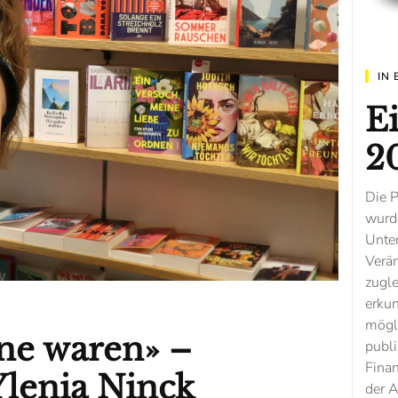
IN 
Ei
2
Die P
wurde
Unte
Verän
zugle
erku
mögl
ne waren» –
publi
Finan
Ylenia Ninck
der A