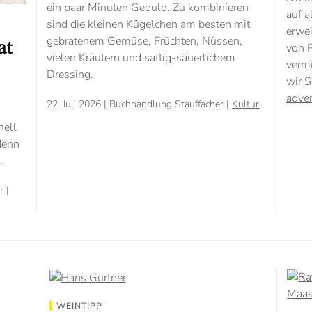
ein paar Minuten Geduld. Zu kombinieren
auf a
sind die kleinen Kügelchen am besten mit
erwei
gebratenem Gemüse, Früchten, Nüssen,
at
von P
vielen Kräutern und saftig-säuerlichem
vermi
Dressing.
wir S
adver
22. Juli 2026
| Buchhandlung Stauffacher |
Kultur
nell
denn
.
 |
WEINTIPP