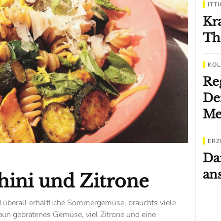
ITT
Kr
Th
KO
Re
De
Med
ERZ
Da
ans
hini und Zitrone
d überall erhältliche Sommergemüse, brauchts viele
aun gebratenes Gemüse, viel Zitrone und eine