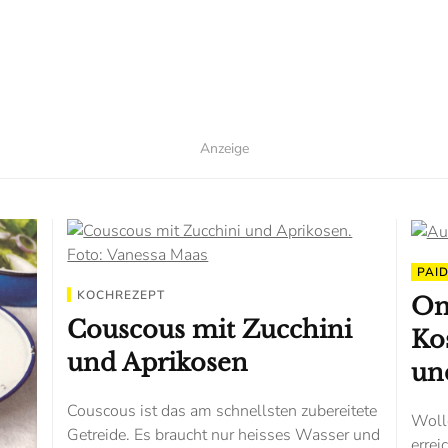
Anzeige
PAI
KOCHREZEPT
On
Couscous mit Zucchini
Ko
und Aprikosen
und
Couscous ist das am schnellsten zubereitete
Wolle
Getreide. Es braucht nur heisses Wasser und
errei