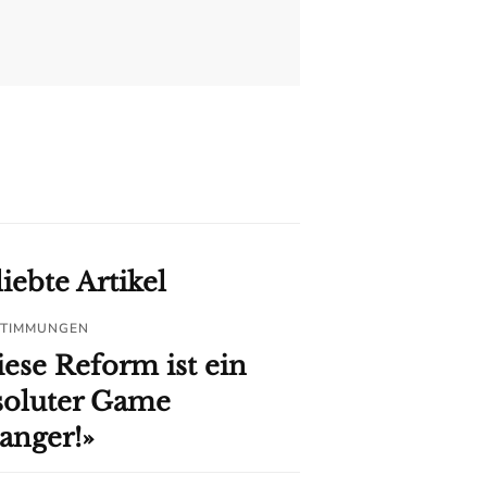
Paa
iebte Artikel
TIMMUNGEN
iese Reform ist ein
soluter Game
anger!»