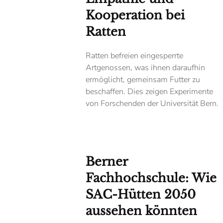
Kooperation bei
Ratten
Ratten befreien eingesperrte
Artgenossen, was ihnen daraufhin
ermöglicht, gemeinsam Futter zu
beschaffen. Dies zeigen Experimente
von Forschenden der Universität Bern.
Berner
Fachhochschule: Wie
SAC-Hütten 2050
aussehen könnten