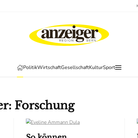
Politik
Wirtschaft
Gesellschaft
Kultur
Sport
ber: Forschung
So können