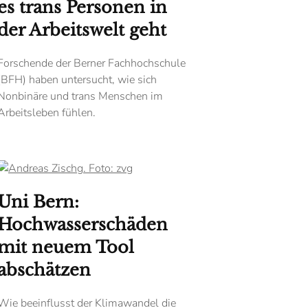
es trans Personen in
der Arbeitswelt geht
Forschende der Berner Fachhochschule
(BFH) haben untersucht, wie sich
Nonbinäre und trans Menschen im
Arbeitsleben fühlen.
Uni Bern:
Hochwasserschäden
mit neuem Tool
abschätzen
Wie beeinflusst der Klimawandel die