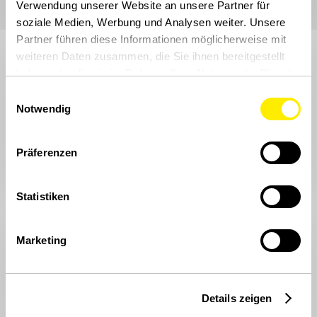
Verwendung unserer Website an unsere Partner für
Verwandte Artikel
soziale Medien, Werbung und Analysen weiter. Unsere
Partner führen diese Informationen möglicherweise mit
weiteren Daten zusammen, die Sie ihnen bereitgestellt
haben oder die sie im Rahmen Ihrer Nutzung der Dienste
gesammelt haben.
Einwilligungsauswahl
Notwendig
Präferenzen
Statistiken
Marketing
Details zeigen