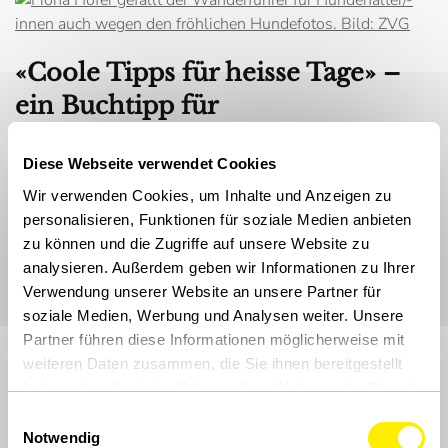
«Coole Tipps für heisse Tage» –
ein Buchtipp für
Hundehalterinnen und
Diese Webseite verwendet Cookies
Hundehalter
Wir verwenden Cookies, um Inhalte und Anzeigen zu
Fiona Hofer von der Buchhandlung Haupt empfiehlt einen
personalisieren, Funktionen für soziale Medien anbieten
Wanderführer für Touren mit Hund. Das ansprechende
zu können und die Zugriffe auf unsere Website zu
Buch enthält 47 tolle Vorschläge, die Schweiz mit Hund zu
analysieren. Außerdem geben wir Informationen zu Ihrer
erleben.
Verwendung unserer Website an unsere Partner für
soziale Medien, Werbung und Analysen weiter. Unsere
Partner führen diese Informationen möglicherweise mit
weiteren Daten zusammen, die Sie ihnen bereitgestellt
haben oder die sie im Rahmen Ihrer Nutzung der Dienste
gesammelt haben.
Einwilligungsauswahl
Notwendig