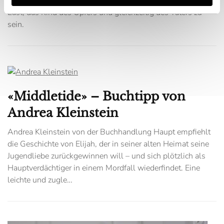
von den Geschehnissen, den Verhandlungen und von der
Last, das Kind des Opfers und gleichzeitig des Täters zu
sein.
«Middletide» – Buchtipp von
Andrea Kleinstein
Andrea Kleinstein von der Buchhandlung Haupt empfiehlt
die Geschichte von Elijah, der in seiner alten Heimat seine
Jugendliebe zurückgewinnen will – und sich plötzlich als
Hauptverdächtiger in einem Mordfall wiederfindet. Eine
leichte und zugle…